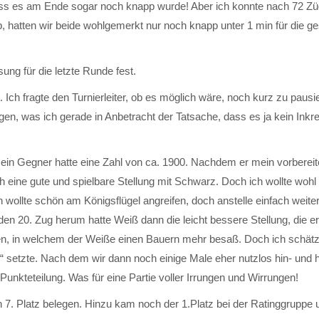
ss es am Ende sogar noch knapp wurde! Aber ich konnte nach 72 Z
b, hatten wir beide wohlgemerkt nur noch knapp unter 1 min für die 
ung für die letzte Runde fest.
 Ich fragte den Turnierleiter, ob es möglich wäre, noch kurz zu pausi
gen, was ich gerade in Anbetracht der Tatsache, dass es ja kein Inkr
 mein Gegner hatte eine Zahl von ca. 1900. Nachdem er mein vorbereit
h eine gute und spielbare Stellung mit Schwarz. Doch ich wollte wohl 
 wollte schön am Königsflügel angreifen, doch anstelle einfach weite
 20. Zug herum hatte Weiß dann die leicht bessere Stellung, die er
n, in welchem der Weiße einen Bauern mehr besaß. Doch ich schätz
“ setzte. Nach dem wir dann noch einige Male eher nutzlos hin- und
 Punkteteilung. Was für eine Partie voller Irrungen und Wirrungen!
7. Platz belegen. Hinzu kam noch der 1.Platz bei der Ratinggruppe 