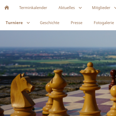
Terminkalender
Aktuelles
Mitglieder
Turniere
Geschichte
Presse
Fotogalerie