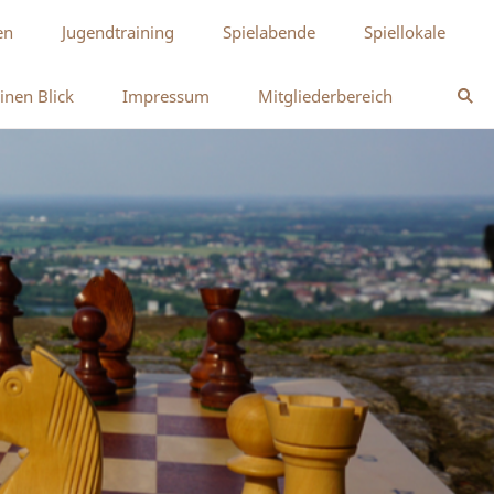
en
Jugendtraining
Spielabende
Spiellokale
inen Blick
Impressum
Mitgliederbereich