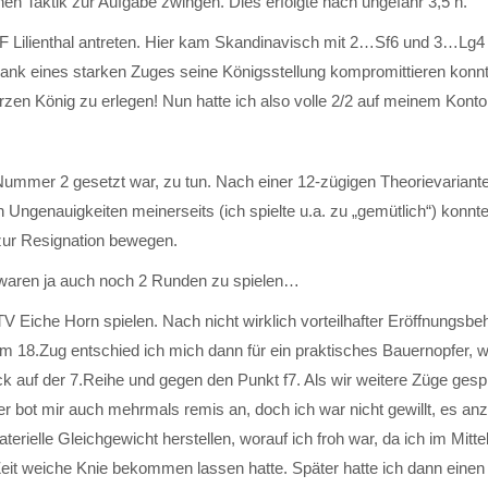
en Taktik zur Aufgabe zwingen. Dies erfolgte nach ungefähr 3,5 h.
 Lilienthal antreten. Hier kam Skandinavisch mit 2…Sf6 und 3…Lg4 a
ch dank eines starken Zuges seine Königsstellung kompromittieren konn
zen König zu erlegen! Nun hatte ich also volle 2/2 auf meinem Konto
ummer 2 gesetzt war, zu tun. Nach einer 12-zügigen Theorievariant
en Ungenauigkeiten meinerseits (ich spielte u.a. zu „gemütlich“) konnt
zur Resignation bewegen.
m waren ja auch noch 2 Runden zu spielen…
V Eiche Horn spielen. Nach nicht wirklich vorteilhafter Eröffnungsb
Im 18.Zug entschied ich mich dann für ein praktisches Bauernopfer, 
uf der 7.Reihe und gegen den Punkt f7. Als wir weitere Züge gespie
r bot mir auch mehrmals remis an, doch ich war nicht gewillt, es a
rielle Gleichgewicht herstellen, worauf ich froh war, da ich im Mittel
eit weiche Knie bekommen lassen hatte. Später hatte ich dann eine