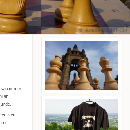
r wie immer
hl an
Runde.
reativer
ren