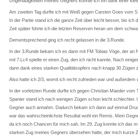
Ungenauigkeiten meines Gegners konnte ich ihn dank einer klein
Am zweiten Tag durfte ich mit Weiß gegen Carsten Goes vom SF
In der Partie stand ich die ganze Zeit über leicht besser, bis i
Zeit später führte ich die letzten Reserven heran um dem schwar
Dementsprechend ging ich recht gelassen in die 3.Runde.
In der 3.Runde bekam ich es dann mit FM Tobias Vöge, der an N
mit 7.Lc4 spielte er einen Zug, den ich nicht kannte. Nach einig
dann dank eines starken Qualitätsopfers nach knapp 30 Zügen 
Also hatte ich 2/3, womit ich recht zufrieden war und außerde
In der vorletzten Runde durfte ich gegen Christian Maeder vom T
Spanier stand ich nach wenigen Zügen schon leicht schlechter. 
Gegner auch annahm. Dadurch bekam ich dann auf einmal Druck a
war das wahrscheinlichste Resultat wohl ein Remis. Mein Gegne
da ich noch Chancen für mich sah. Im 29. Zug konnte ich das mate
starken Zug meines Gegners übersehen hatte, der mich kurze Z