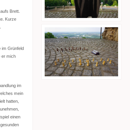
ufs Brett.
te. Kurze
.
e im Grünfeld
e er mich
ehandlung im
welches mein
lt hatten,
nzunehmen,
spiel einen
n gesunden