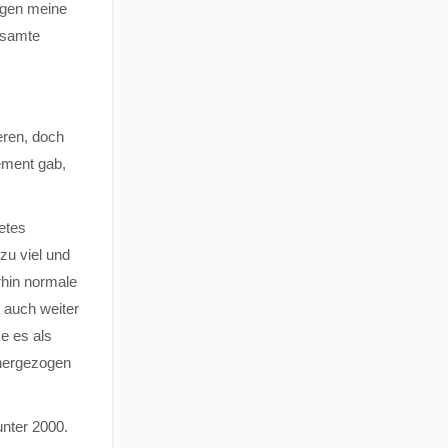
ügen meine
gesamte
eren, doch
ement gab,
etes
zu viel und
rhin normale
 auch weiter
e es als
 hergezogen
unter 2000.