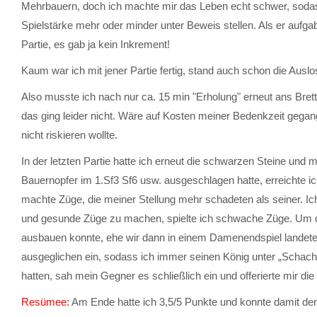
Mehrbauern, doch ich machte mir das Leben echt schwer, soda
Spielstärke mehr oder minder unter Beweis stellen. Als er aufga
Partie, es gab ja kein Inkrement!
Kaum war ich mit jener Partie fertig, stand auch schon die Auslos
Also musste ich nach nur ca. 15 min "Erholung" erneut ans Brett.
das ging leider nicht. Wäre auf Kosten meiner Bedenkzeit gegan
nicht riskieren wollte.
In der letzten Partie hatte ich erneut die schwarzen Steine und
Bauernopfer im 1.Sf3 Sf6 usw. ausgeschlagen hatte, erreichte ic
machte Züge, die meiner Stellung mehr schadeten als seiner. Ich
und gesunde Züge zu machen, spielte ich schwache Züge. Um den
ausbauen konnte, ehe wir dann in einem Damenendspiel landete
ausgeglichen ein, sodass ich immer seinen König unter „Schach
hatten, sah mein Gegner es schließlich ein und offerierte mir die
Resümee:
Am Ende hatte ich 3,5/5 Punkte und konnte damit den 