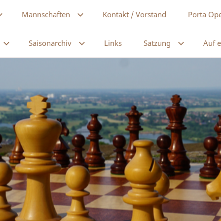
Mannschaften
Kontakt / Vorstand
Porta Op
Saisonarchiv
Links
Satzung
Auf e