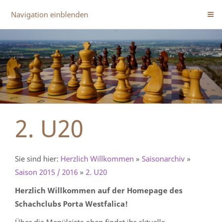
Navigation einblenden
2. U20
Sie sind hier:
Herzlich Willkommen
»
Saisonarchiv
»
Saison 2015 / 2016
»
2. U20
Herzlich Willkommen auf der Homepage des
Schachclubs Porta Westfalica!
Über die Menüleiste oben findet ihr aktuelle